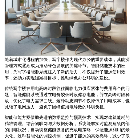
随着城市化进程的加快，写字楼作为现代办公的重要载体，其能源
管理方式逐渐成为推动绿色发展的关键环节。智能储能技术的应
用，为写字楼能源系统注入了新的活力，不仅提升了能源使用效
率，还助力实现碳减排目标，推动绿色办公环境的建设。
传统写字楼在用电高峰时段往往面临电力供应紧张与费用高企的问
题，智能储能系统通过在电价较低时段储存电能，并在高峰时段释
放，优化了电力需求曲线。这种动态调节不仅降低了用电成本，也
减轻了电网压力，避免了因峰值用电导致的环境负担。
智能储能方案借助先进的数据监控与预测技术，实现对建筑能耗的
精准管理。结合物联网与大数据分析，系统能够实时监测建筑内部
的用电状况，自动调整储能设备的充放电策略，保证能源利用的最
大化。这种智能化的调控机制，促进了能源的高效循环，减少了浪