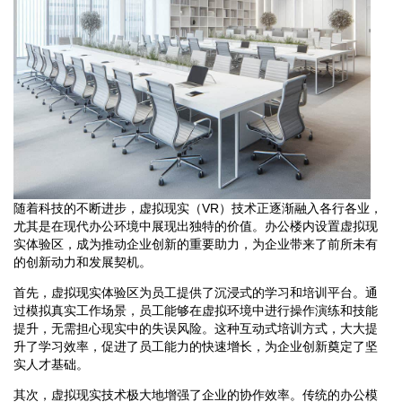
随着科技的不断进步，虚拟现实（VR）技术正逐渐融入各行各业，
尤其是在现代办公环境中展现出独特的价值。办公楼内设置虚拟现
实体验区，成为推动企业创新的重要助力，为企业带来了前所未有
的创新动力和发展契机。
首先，虚拟现实体验区为员工提供了沉浸式的学习和培训平台。通
过模拟真实工作场景，员工能够在虚拟环境中进行操作演练和技能
提升，无需担心现实中的失误风险。这种互动式培训方式，大大提
升了学习效率，促进了员工能力的快速增长，为企业创新奠定了坚
实人才基础。
其次，虚拟现实技术极大地增强了企业的协作效率。传统的办公模